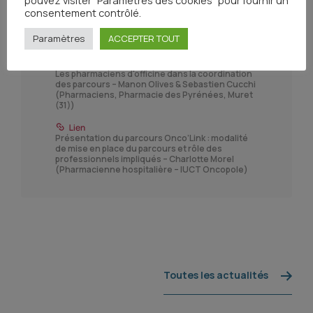
consentement contrôlé.
Paramètres
ACCEPTER TOUT
Les pharmaciens d'officine dans la coordination
des parcours – Manon Olives & Sebastien Cucchi
(Pharmaciens, Pharmacie des Pyrénées, Muret
(31))
Présentation du parcours Onco’Link : modalité
de mise en place du parcours et rôle des
professionnels impliqués – Charlotte Morel
(Pharmacienne hospitalière – IUCT Oncopole)
Toutes les actualités