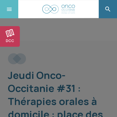
DCC
Jeudi Onco-
Occitanie #31 :
Thérapies orales à
domicile : place des