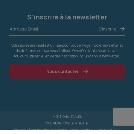
S'inscrire à la newsletter
Votre adresse e-mail est utilisée pour vous envoyer notre newsletter et
des informations sur les activités d'Onco Occitanie. Vous pouvez
toujours utiliser le lien de désinscription inclus dans la newsletter.
Nous contacter
MENTIONS LÉGALES
COOKIES & CONFIDENTIALITÉ
Site réalisé par
Intuitiv-Interactive
- Onco-Occitanie Copyright 2022