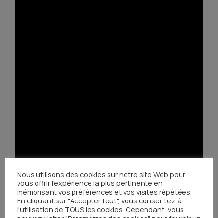
Nous utilisons des cookies sur notre site Web pour
vous offrir l'expérience la plus pertinente en
mémorisant vos préférences et vos visites répétées.
En cliquant sur "Accepter tout", vous consentez à
l'utilisation de TOUS les cookies. Cependant, vous
pouvez visiter "Paramètres des cookies" pour fournir un