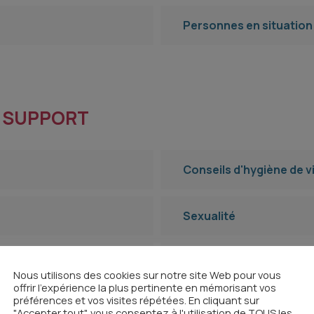
Personnes en situation
 SUPPORT
Conseils d'hygiène de v
Sexualité
Soins Oncologiques de 
Nous utilisons des cookies sur notre site Web pour vous
offrir l'expérience la plus pertinente en mémorisant vos
préférences et vos visites répétées. En cliquant sur
Soutien psychologique
"Accepter tout", vous consentez à l'utilisation de TOUS les