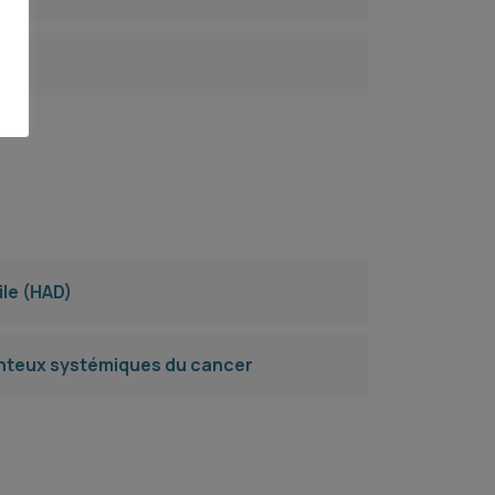
ile (HAD)
teux systémiques du cancer