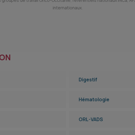
 groupes de travail Onco-Occitanie, référentiels nationaux INCa, A
internationaux.
ION
Digestif
Hématologie
ORL-VADS