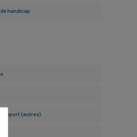
 de handicap
ie
Support (autres)