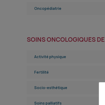
Oncopédiatrie
SOINS ONCOLOGIQUES DE
Activité physique
Fertilité
Socio-esthétique
Soins palliatifs