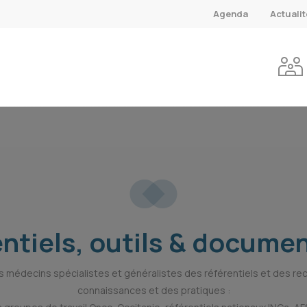
Agenda
Actuali
ntiels, outils & docume
s médecins spécialistes et généralistes des référentiels et des re
connaissances et des pratiques :