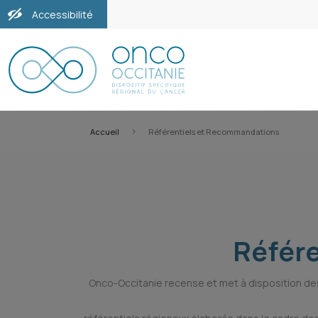
Accessibilité
>
Accueil
Référentiels et Recommandations
Référe
Onco-Occitanie recense et met à disposition de