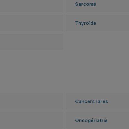
Sarcome
Thyroïde
Cancers rares
Oncogériatrie