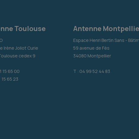
nne Toulouse
Antenne Montpellie
-O
Espace Henri Bertin Sans - Bâti
e Irène Joliot Curie
59 avenue de Fès
Toulouse cedex 9
34080 Montpellier
31 15 65 00
T : 04 99 52 44 83
1 15 65 23