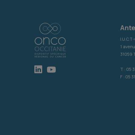
Ante
I.U.C.T
1 avenu
31059 
T : 05 
F : 05 3