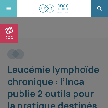
DCC
Leucémie lymphoïde
chronique : l’Inca
publie 2 outils pour
la pratique destinés