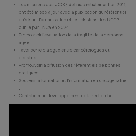
Les missions des UCOG, définies initialement en 2011,
ont été mises à jour avec la publication du référentiel
précisant l’organisation et les missions des UCOG
publié par l’INCa en 2024.
Promouvoir l’évaluation de la fragilité de la personne
âgée ;
Favoriser le dialogue entre cancérologues et
gériatres ;
Promouvoir la diffusion des référentiels de bonnes
pratiques ;
Soutenir la formation et l’information en oncogériatrie
;
Contribuer au développement de la recherche