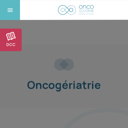
DCC
Oncogériatrie