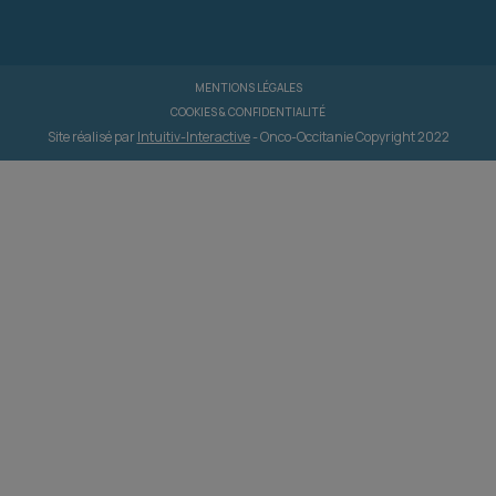
MENTIONS LÉGALES
COOKIES & CONFIDENTIALITÉ
Site réalisé par
Intuitiv-Interactive
- Onco-Occitanie Copyright 2022