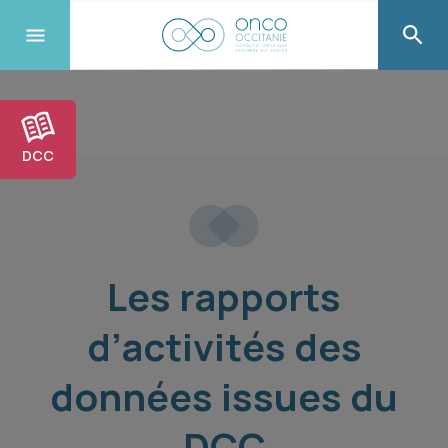
DCC
Les rapports
d’activités des
données issues du
DCC