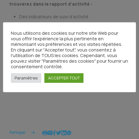
trouverez dans le rapport d’activité :
Des indicateurs de suivi d’activité
Des indicateurs qualité sur vos RCP
Les caractéristiques des patients qui sont discutés
Nous utilisons des cookies sur notre site Web pour
vous offrir l'expérience la plus pertinente en
mémorisant vos préférences et vos visites répétées.
Pour les médecins participants à des RCP, vous
En cliquant sur "Accepter tout", vous consentez à
trouverez dans le rapport d’activité :
l'utilisation de TOUS les cookies. Cependant, vous
pouvez visiter "Paramètres des cookies" pour fournir un
Des indicateurs de suivi d’activité
consentement contrôlé.
Les caractéristiques des patients que vous prenez
Paramètres
ACCEPTER TOUT
en charge
Vos participations aux RCP
Partager