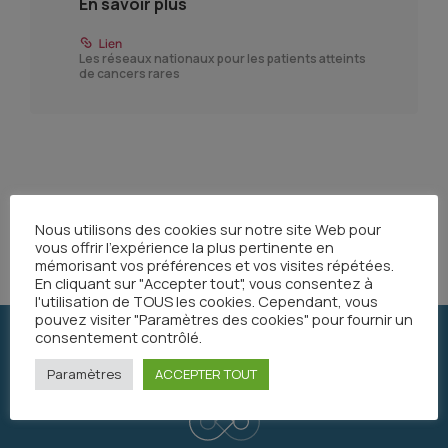
En savoir plus
Les réseaux nationaux pour les patients atteints
de cancers rares
Partager
Nous utilisons des cookies sur notre site Web pour
vous offrir l'expérience la plus pertinente en
mémorisant vos préférences et vos visites répétées.
En cliquant sur "Accepter tout", vous consentez à
l'utilisation de TOUS les cookies. Cependant, vous
pouvez visiter "Paramètres des cookies" pour fournir un
consentement contrôlé.
Paramètres
ACCEPTER TOUT