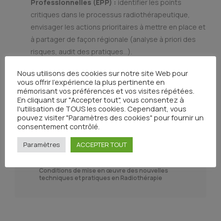
Professionnelles (EPP) :
identifier les points
critiques dans le processus radiothérapeutique,
envisager les actions prioritaires à mettre en place et
à partager de façon régionale (analyse à priori des
risques, audit des pratiques…).
Axe 5 : Aide à la mise en place des nouvelles
Nous utilisons des cookies sur notre site Web pour
techniques (APR…)
ex Stéréotaxie.
vous offrir l'expérience la plus pertinente en
mémorisant vos préférences et vos visites répétées.
En cliquant sur "Accepter tout", vous consentez à
l'utilisation de TOUS les cookies. Cependant, vous
pouvez visiter "Paramètres des cookies" pour fournir un
consentement contrôlé.
Annuaire des ressources en Radiothérapie en
Paramètres
ACCEPTER TOUT
Occitanie
Conditions de mise en œuvre des nouvelles
techniques et pratiques en Radiothérapie