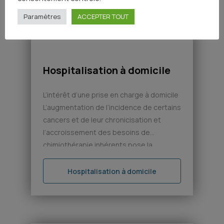
Paramètres
ACCEPTER TOUT
pas d’image disponible
Hospitalisation à domicile
L’intérêt d’une prise en charge à domicile
L’augmentation de l’incidence de certains
cancers et de leur chronicisation et
l’accroissement des besoins de
chimiothérapie inhérents pose la
question de l’intérêt d’une prise en
charge au domicile, aussi bien pour
Hospitalisation à domicile
améliorer le confort du patient (en lui
évitant des déplacements répétés et
fatigants) que pour éviter la […]