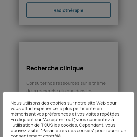
professionnels (radiothérapeutes,
physiciens, responsables qualité,
Radiothérapie
cadres) de 12 centres de radiothérapie
de la région Occitanie. L’objectif de ce
groupe est de mutualiser les ressources
et les outils […]
pas d’image disponible
Recherche clinique
Consulter nos ressources sur le thème
de la recherche clinique dans les
rubriques :
Nous utilisons des cookies sur notre site Web pour
vous offrir l'expérience la plus pertinente en
mémorisant vos préférences et vos visites répétées.
En cliquant sur "Accepter tout", vous consentez à
Recherche clinique
l'utilisation de TOUS les cookies. Cependant, vous
pouvez visiter "Paramètres des cookies" pour fournir un
consentement contrôlé.