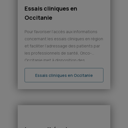
Essais cliniques en
Occitanie
Pour favoriser l’accès aux informations
concernant les essais cliniques en région
et faciliter l’adressage des patients par
les professionnels de santé, Onco-
Occitanie met à disposition des
professionnels de santé les ressources
élaborées par les établissements sur
Essais cliniques en Occitanie
cette thématique. Pour toute demande
en lien avec les essais cliniques
recensés, consulter l’annuaire des
attachés de recherche cliniques […]
pas d’image disponible