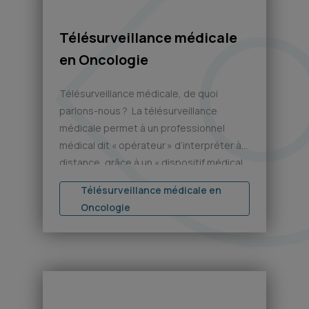
Télésurveillance médicale
en Oncologie
Télésurveillance médicale, de quoi
parlons-nous ? La télésurveillance
médicale permet à un professionnel
médical dit « opérateur » d’interpréter à
distance, grâce à un « dispositif médical
numérique », les données nécessaires au
Télésurveillance médicale en
suivi médical d’un patient et le cas
Oncologie
échéant de prendre des décisions
relatives à la prise en charge de ce
patient. Pour être remboursé par
l’Assurance Maladie, […]
pas d’image disponible