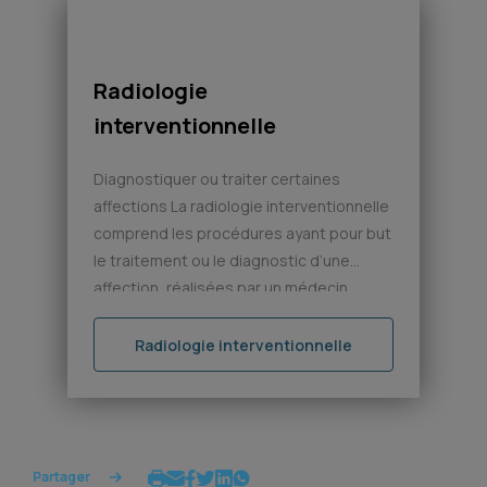
pas d’image disponible
Radiologie
interventionnelle
Diagnostiquer ou traiter certaines
affections La radiologie interventionnelle
comprend les procédures ayant pour but
le traitement ou le diagnostic d’une
affection, réalisées par un médecin
radiologue, sous contrôle d’un moyen
d’imagerie (fluoroscopie, échographie,
Radiologie interventionnelle
scanner, IRM). Dans le contexte de la
cancérologie, ces techniques peu
invasives permettent d’accéder à une
cible tumorale en profondeur en utilisant
Partager
[…]