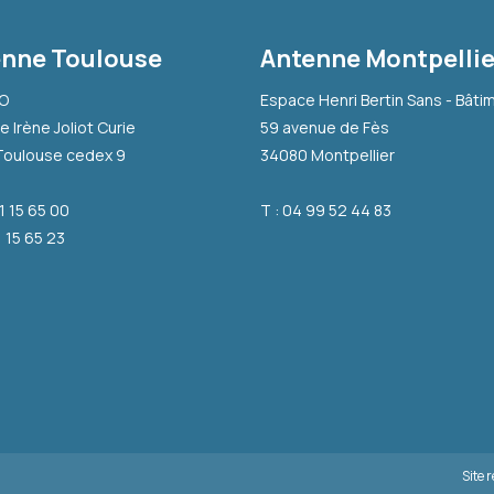
nne Toulouse
Antenne Montpellie
-O
Espace Henri Bertin Sans - Bâti
e Irène Joliot Curie
59 avenue de Fès
Toulouse cedex 9
34080 Montpellier
31 15 65 00
T : 04 99 52 44 83
1 15 65 23
Site 