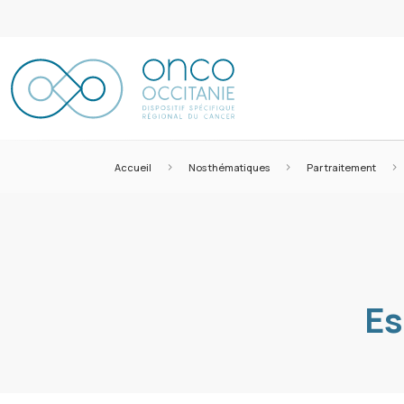
>
>
>
Accueil
Nos thématiques
Par traitement
Es