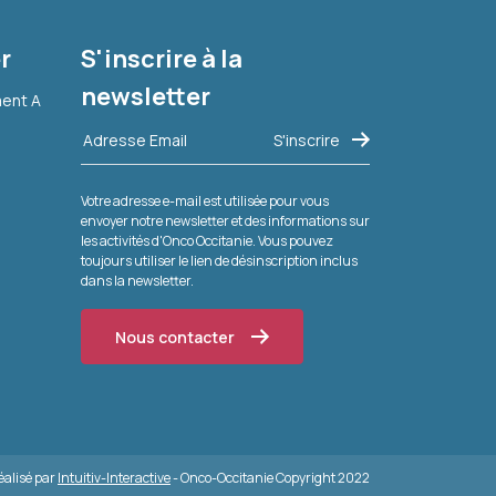
r
S'inscrire à la
newsletter
ment A
Votre adresse e-mail est utilisée pour vous
envoyer notre newsletter et des informations sur
les activités d'Onco Occitanie. Vous pouvez
toujours utiliser le lien de désinscription inclus
dans la newsletter.
Nous contacter
réalisé par
Intuitiv-Interactive
- Onco-Occitanie Copyright 2022