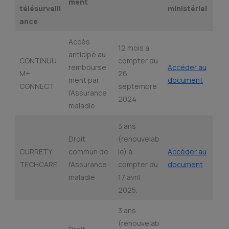
ment
télésurveill
ministériel
ance
Accès
12 mois à
anticipé au
CONTINUU
compter du
rembourse
Accéder au
M+
26
ment par
document
CONNECT
septembre
l’Assurance
2024
maladie
3 ans
Droit
(renouvelab
CURRETY
commun de
le) à
Accéder au
TECHCARE
l’Assurance
compter du
document
maladie
17 avril
2025.
3 ans
(renouvelab