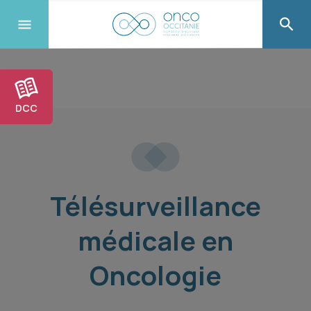
DCC
Télésurveillance
médicale en
Oncologie