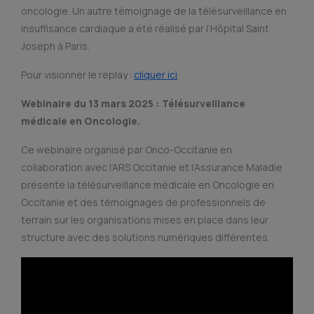
oncologie. Un autre témoignage de la télésurveillance en
insuffisance cardiaque a été réalisé par l’Hôpital Saint
Joseph à Paris.
Pour visionner le replay :
cliquer ici
Webinaire du 13 mars 2025 : Télésurveillance
médicale en Oncologie.
Ce webinaire organisé par Onco-Occitanie en
collaboration avec l’ARS Occitanie et l’Assurance Maladie
présente la télésurveillance médicale en Oncologie en
Occitanie et des témoignages de professionnels de
terrain sur les organisations mises en place dans leur
structure avec des solutions numériques différentes.