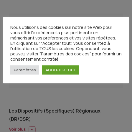
En savoir plus
Nous utilisons des cookies sur notre site Web pour
vous offrir l'expérience la plus pertinente en
mémorisant vos préférences et vos visites répétées.
 Décret n° 2021-295 du 18 mars 2021 relatif aux
En cliquant sur "Accepter tout", vous consentez à
dispositifs d'appui à la coordination des parcours
l'utilisation de TOUS les cookies. Cependant, vous
de santé complexes et aux dispositifs
pouvez visiter "Paramètres des cookies" pour fournir un
spécifiques régionaux
consentement contrôlé.
 LOI n° 2019-774 du 24 juillet 2019 relative à
Paramètres
ACCEPTER TOUT
l'organisation et à la transformation du système
de santé (1)
Les Dispositifs (Spécifiques) Régionaux
(DR/DSR)