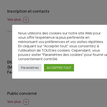
Inscription et contacts
Nous utilisons des cookies sur notre site Web pour
vous offrir l'expérience la plus pertinente en
mémorisant vos préférences et vos visites répétées.
En cliquant sur "Accepter tout", vous consentez à
l'utilisation de TOUS les cookies. Cependant, vous
pouvez visiter "Paramètres des cookies" pour fournir u
consentement contrôlé.
DIU Gériatrie appliquée à la cancérologie
(Montpellier, Lyon, St-Etienne, Clermont-
Paramètres
ACCEPTER TOUT
Ferrand, Dijon)
Public concerné