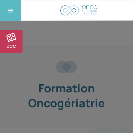
DCC
Formation
Oncogériatrie