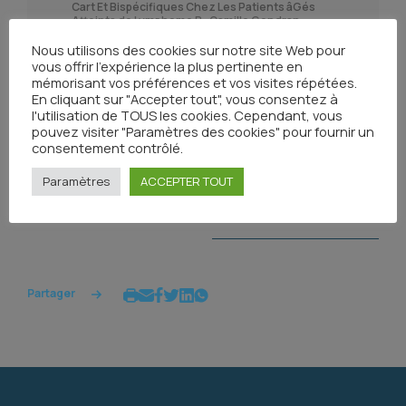
Cart Et Bispécifiques Chez Les Patients âGés
Atteints de Lymphome B- Camille Gondran
Nous utilisons des cookies sur notre site Web pour
Toxicités Cardiovasculaires Des I Btk – Valérie
vous offrir l'expérience la plus pertinente en
Houard
mémorisant vos préférences et vos visites répétées.
En cliquant sur "Accepter tout", vous consentez à
l'utilisation de TOUS les cookies. Cependant, vous
pouvez visiter "Paramètres des cookies" pour fournir un
consentement contrôlé.
Paramètres
ACCEPTER TOUT
Toutes les actualités
Partager