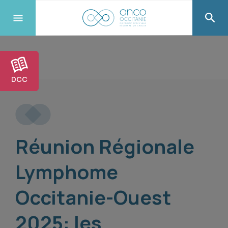
DCC
Réunion Régionale
Lymphome
Occitanie-Ouest
2025: les