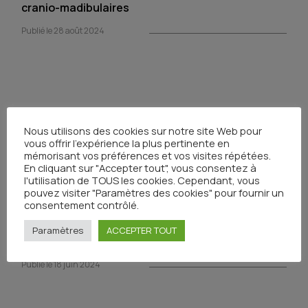
cranio-madibulaires
Publié le 28 août 2024
Soins de Support en Oncologie (DIU)
Nous utilisons des cookies sur notre site Web pour
Publié le 14 août 2024
vous offrir l'expérience la plus pertinente en
mémorisant vos préférences et vos visites répétées.
En cliquant sur "Accepter tout", vous consentez à
l'utilisation de TOUS les cookies. Cependant, vous
pouvez visiter "Paramètres des cookies" pour fournir un
consentement contrôlé.
Prise en charge soignante : patients et famille en
Paramètres
ACCEPTER TOUT
cancérologie
Publié le 18 juin 2024