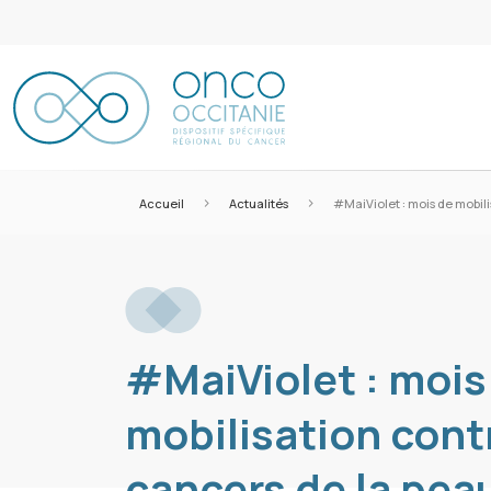
>
>
Accueil
Actualités
#MaiViolet : mois de mobili
#MaiViolet : mois
mobilisation cont
cancers de la pea