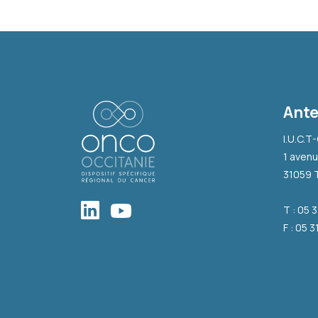
Ante
I.U.C.T
1 avenu
31059 
T : 05 
F : 05 3