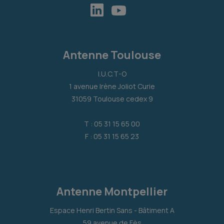
Antenne Toulouse
I.U.C.T-O
1 avenue Irène Joliot Curie
31059 Toulouse cedex 9
T : 05 31 15 65 00
F : 05 31 15 65 23
Antenne Montpellier
Espace Henri Bertin Sans - Bâtiment A
59 avenue de Fès