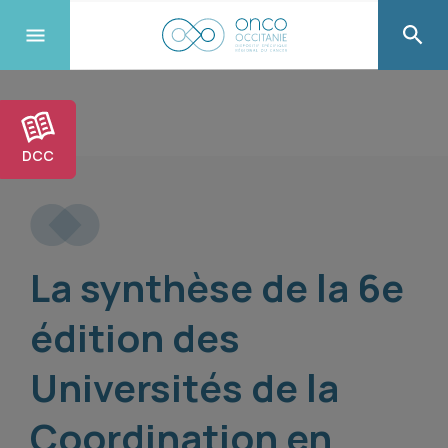
DCC
La synthèse de la 6e
édition des
Universités de la
Coordination en