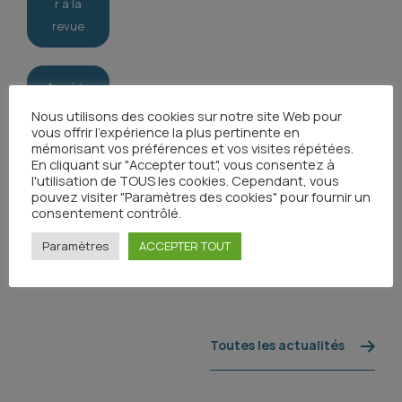
r à la
revue
Accéde
r au
Nous utilisons des cookies sur notre site Web pour
vous offrir l'expérience la plus pertinente en
ressour
mémorisant vos préférences et vos visites répétées.
ces et
En cliquant sur "Accepter tout", vous consentez à
replay
l'utilisation de TOUS les cookies. Cependant, vous
pouvez visiter "Paramètres des cookies" pour fournir un
consentement contrôlé.
Paramètres
ACCEPTER TOUT
Toutes les actualités