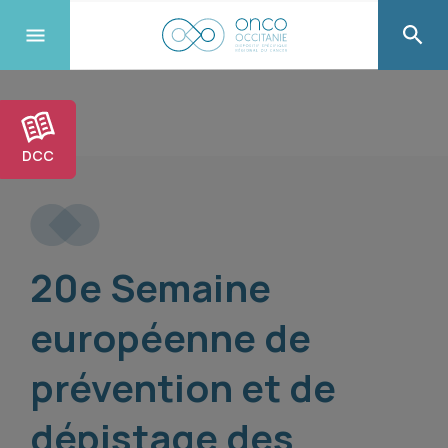
DCC
20e Semaine
européenne de
prévention et de
dépistage des