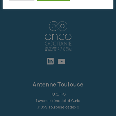
Antenne Toulouse
I.U.C.T-O
1 avenue Irène Joliot Curie
31059 Toulouse cedex 9