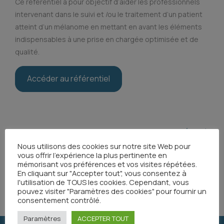
Ce référentiel a pour objectif d’aider les professionnels
intervenant dans le suivi et /ou le traitement d’un patient
atteint d’un mélanome en mettant en avant les éléments
indispensables à une prise en chargée optimisée et de
qualité.
Accéder au référentiel
Toutes les actualités
Nous utilisons des cookies sur notre site Web pour
vous offrir l'expérience la plus pertinente en
mémorisant vos préférences et vos visites répétées.
En cliquant sur "Accepter tout", vous consentez à
Partager
l'utilisation de TOUS les cookies. Cependant, vous
pouvez visiter "Paramètres des cookies" pour fournir un
consentement contrôlé.
Paramètres
ACCEPTER TOUT