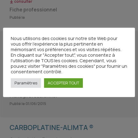
consulter
Fiche professionnel
Publié le
Nous utilisons des cookies sur notre site Web pour
CARBOPLATINE-5FU
vous offrir l'expérience la plus pertinente en
mémorisant vos préférences et vos visites répétées.
Carboplatine-5FU
En cliquant sur "Accepter tout", vous consentez à
l'utilisation de TOUS les cookies. Cependant, vous
pouvez visiter "Paramètres des cookies" pour fournir un
Fiche patient
consentement contrôlé.
Publié le 01/06/2015
Paramètres
ACCEPTER TOUT
consulter
Fiche professionnel
Publié le 01/06/2015
CARBOPLATINE-ALIMTA ®