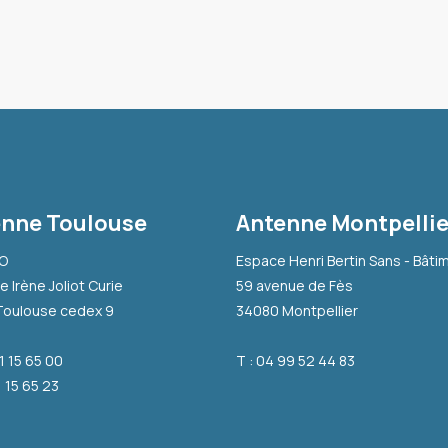
nne Toulouse
Antenne Montpellie
-O
Espace Henri Bertin Sans - Bâti
e Irène Joliot Curie
59 avenue de Fès
Toulouse cedex 9
34080 Montpellier
31 15 65 00
T : 04 99 52 44 83
1 15 65 23