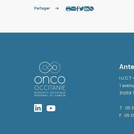
Partager
Ante
I.U.C.T
1 avenu
31059 
T : 05 
F : 05 3