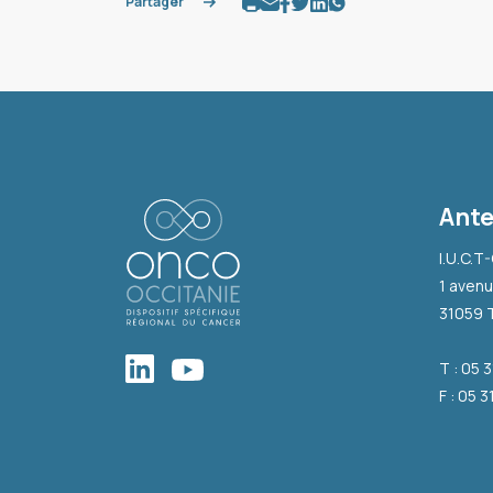
Partager
Ante
I.U.C.T
1 avenu
31059 
T : 05 
F : 05 3