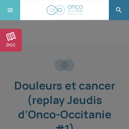
DCC
Douleurs et cancer
(replay Jeudis
d’Onco-Occitanie
#1)