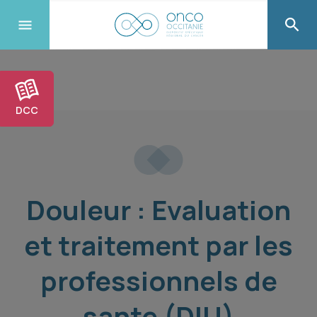
DCC
Douleur : Evaluation
et traitement par les
professionnels de
sante (DIU)