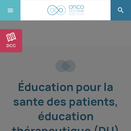
DCC
Éducation pour la
sante des patients,
éducation
thérapeutique (DU)