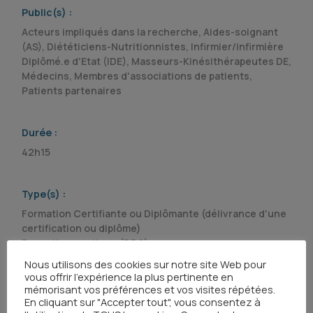
Public(s) :
Acteurs impliqués dans la recherche, Aides-soignant
(AS), Diététiciens-Nutritionnistes, Infirmier/infirmière
Diplômé.e d'Etat (IDE), Masseurs-Kinésithérapeutes DE,
Médecins, Membres d'associations de patients,
Patients partenaires
Durée :
42h15
Type(s) :
Formation Certifiante ou Diplômante (délivrance d'une
certification ou diplôme)
Formation continue (DPC)
Nous utilisons des cookies sur notre site Web pour
vous offrir l'expérience la plus pertinente en
mémorisant vos préférences et vos visites répétées.
Organisme(s) :
En cliquant sur "Accepter tout", vous consentez à