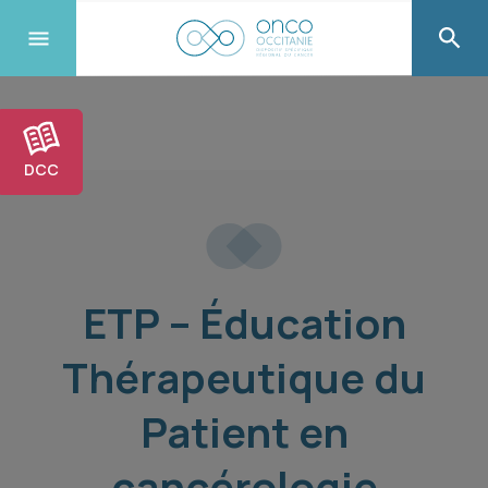
DCC
ETP – Éducation
Thérapeutique du
Patient en
cancérologie