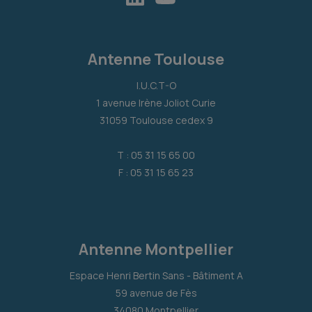
Antenne Toulouse
I.U.C.T-O
1 avenue Irène Joliot Curie
31059 Toulouse cedex 9
T : 05 31 15 65 00
F : 05 31 15 65 23
Antenne Montpellier
Espace Henri Bertin Sans - Bâtiment A
59 avenue de Fès
34080 Montpellier