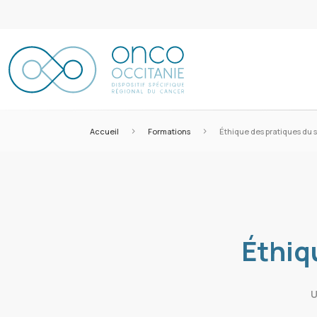
>
>
Accueil
Formations
Éthique des pratiques du s
Éthiq
U