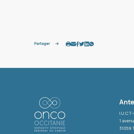
Partager
Ante
I.U.C.T
1 avenu
31059 