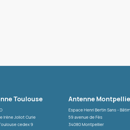
nne Toulouse
Antenne Montpellie
-O
Espace Henri Bertin Sans - Bâti
e Irène Joliot Curie
59 avenue de Fès
Toulouse cedex 9
34080 Montpellier