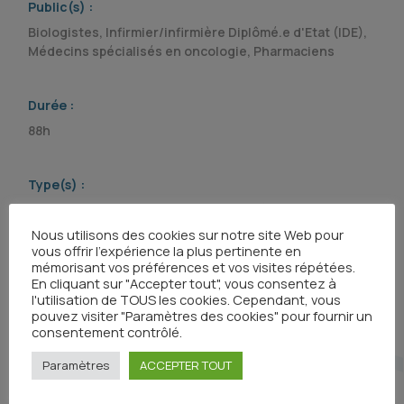
Public(s) :
Biologistes, Infirmier/infirmière Diplômé.e d'Etat (IDE),
Médecins spécialisés en oncologie, Pharmaciens
Durée :
88h
Type(s) :
Formation Certifiante ou Diplômante (délivrance d'une
certification ou diplôme)
Nous utilisons des cookies sur notre site Web pour
vous offrir l'expérience la plus pertinente en
mémorisant vos préférences et vos visites répétées.
En cliquant sur "Accepter tout", vous consentez à
Organisme(s) :
l'utilisation de TOUS les cookies. Cependant, vous
pouvez visiter "Paramètres des cookies" pour fournir un
consentement contrôlé.
Paramètres
ACCEPTER TOUT