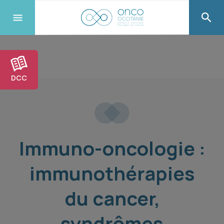
DCC
Immuno-oncologie :
immunothérapies
du cancer,
syndrômes