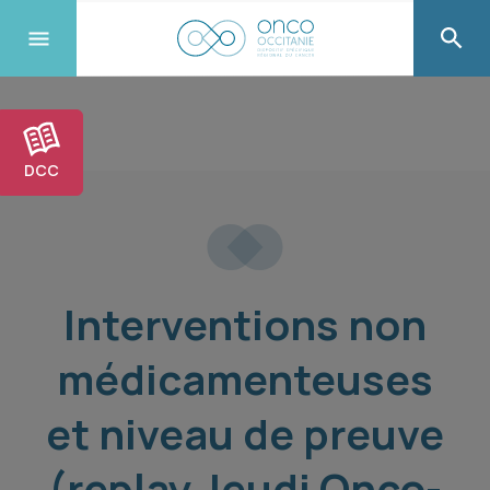
DCC
Interventions non
médicamenteuses
et niveau de preuve
(replay Jeudi Onco-