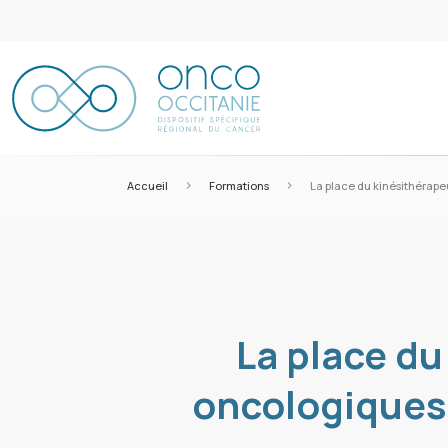
>
>
Accueil
Formations
La place du kinésithérape
La place du
oncologiques 