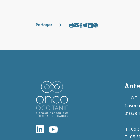
Partager
Ante
I.U.C.T
1 avenu
31059 
T : 05 
F : 05 3