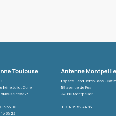
nne Toulouse
Antenne Montpellie
-O
Espace Henri Bertin Sans - Bâti
e Irène Joliot Curie
59 avenue de Fès
Toulouse cedex 9
34080 Montpellier
31 15 65 00
T : 04 99 52 44 83
1 15 65 23