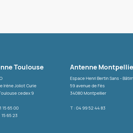
nne Toulouse
Antenne Montpellie
-O
Espace Henri Bertin Sans - Bâti
e Irène Joliot Curie
59 avenue de Fès
Toulouse cedex 9
34080 Montpellier
31 15 65 00
T : 04 99 52 44 83
1 15 65 23