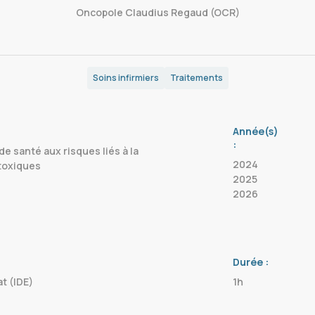
Oncopole Claudius Regaud (OCR)
Soins infirmiers
Traitements
Année(s)
:
de santé aux risques liés à la
2024
toxiques
2025
2026
Durée :
at (IDE)
1h