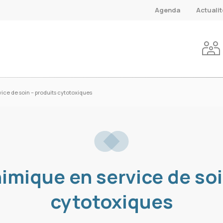
Agenda
Actuali
ice de soin – produits cytotoxiques
himique en service de soi
cytotoxiques