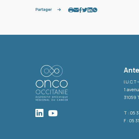
Partager
Ante
I.U.C.T
1 avenu
31059 
T : 05 
F : 05 3