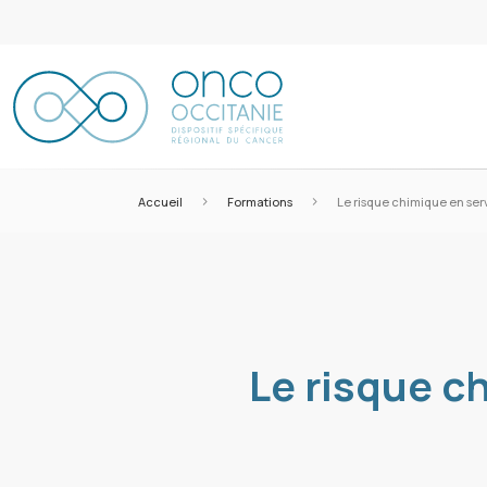
>
>
Accueil
Formations
Le risque chimique en serv
Le risque c