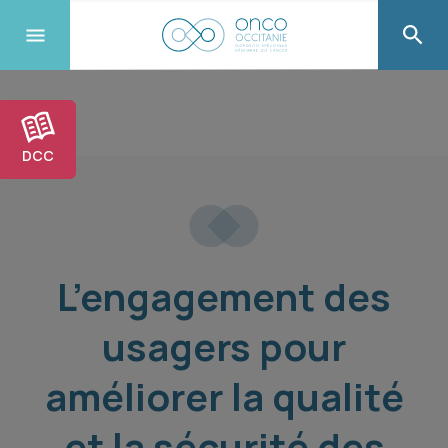
DCC
L’engagement des
usagers pour
améliorer la qualité
et la sécurité des