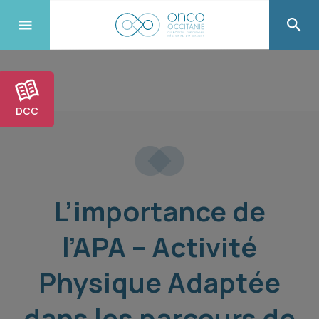
DCC
L’importance de
l’APA – Activité
Physique Adaptée
dans les parcours de