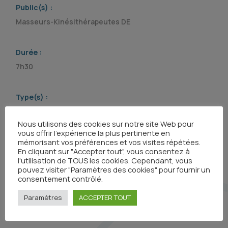
Public(s) :
Masseurs-Kinésithérapeutes DE
Durée :
7h30
Type(s) :
Formation continue
Nous utilisons des cookies sur notre site Web pour
vous offrir l'expérience la plus pertinente en
mémorisant vos préférences et vos visites répétées.
Organisme(s) :
En cliquant sur "Accepter tout", vous consentez à
l'utilisation de TOUS les cookies. Cependant, vous
pouvez visiter "Paramètres des cookies" pour fournir un
consentement contrôlé.
Paramètres
ACCEPTER TOUT