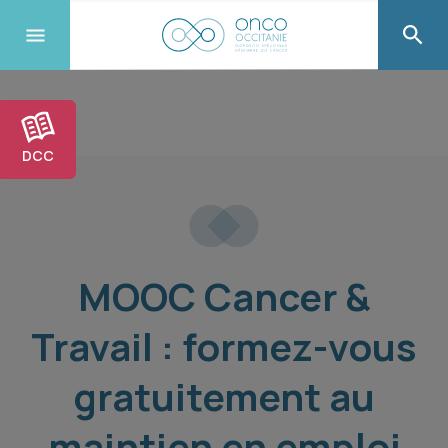
DCC
MOOC Cancer &
Travail : formez-vous
gratuitement au
maintien en emploi