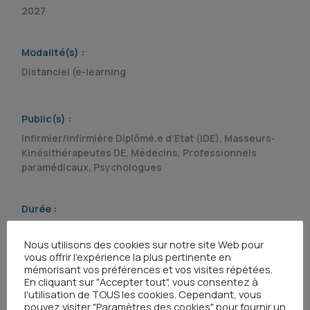
2027
Modalité(s) :
Distanciel (e-learning
Public(s) :
Infirmier/infirmière Diplômé.e d'Etat (IDE), Masseurs-
Kinésithérapeutes DE, Médecins, Professionnels
paramédicaux, Psychologues
Durée :
154h
Nous utilisons des cookies sur notre site Web pour
vous offrir l'expérience la plus pertinente en
mémorisant vos préférences et vos visites répétées.
Type(s) :
En cliquant sur "Accepter tout", vous consentez à
Formation Certifiante ou Diplômante (délivrance d'une
l'utilisation de TOUS les cookies. Cependant, vous
certification ou diplôme)
pouvez visiter "Paramètres des cookies" pour fournir un