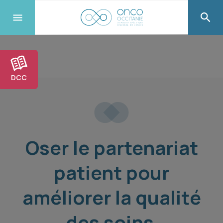
DCC
Oser le partenariat
patient pour
améliorer la qualité
des soins