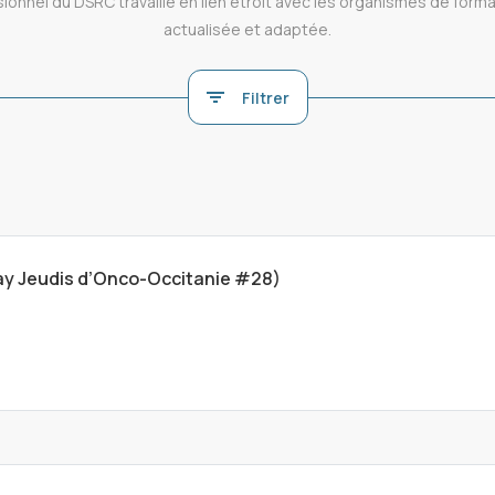
sionnel du DSRC travaille en lien étroit avec les organismes de form
actualisée et adaptée.
Filtrer
lay Jeudis d’Onco-Occitanie #28)