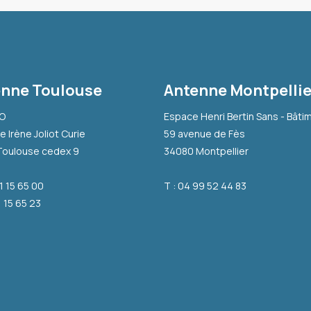
nne Toulouse
Antenne Montpellie
-O
Espace Henri Bertin Sans - Bâti
e Irène Joliot Curie
59 avenue de Fès
Toulouse cedex 9
34080 Montpellier
31 15 65 00
T : 04 99 52 44 83
1 15 65 23