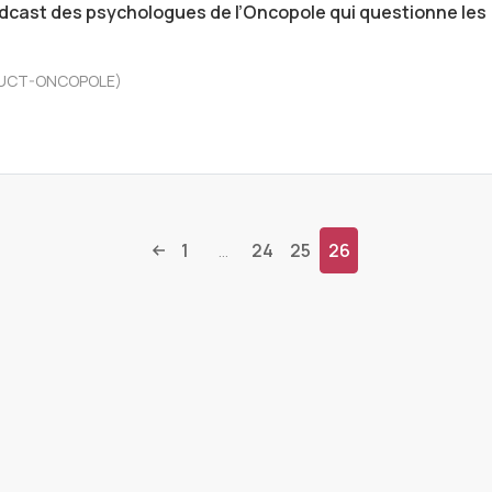
dcast des psychologues de l’Oncopole qui questionne les
 (IUCT-ONCOPOLE)
1
24
25
26
...