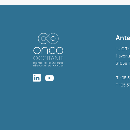
Ante
I.U.C.T
1 avenu
31059 
T : 05 
F : 05 3