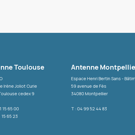
nne Toulouse
Antenne Montpellie
-O
Espace Henri Bertin Sans - Bâti
e Irène Joliot Curie
59 avenue de Fès
Toulouse cedex 9
34080 Montpellier
31 15 65 00
T : 04 99 52 44 83
1 15 65 23