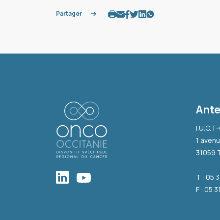
Partager
Ante
I.U.C.T
1 avenu
31059 
T : 05 
F : 05 3