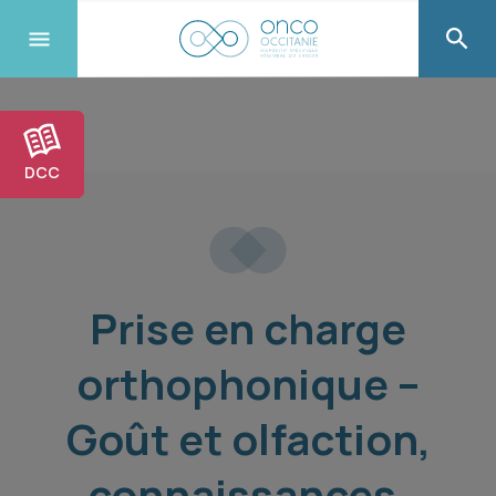
DCC
Prise en charge
orthophonique –
Goût et olfaction,
connaissances,