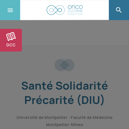
DCC
Santé Solidarité
Précarité (DIU)
Université de Montpellier - Faculté de Médecine
Montpellier-Nîmes