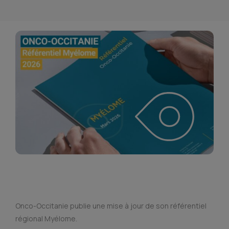
Onco-Occitanie publie une mise à jour de son référentiel
régional Myélome.