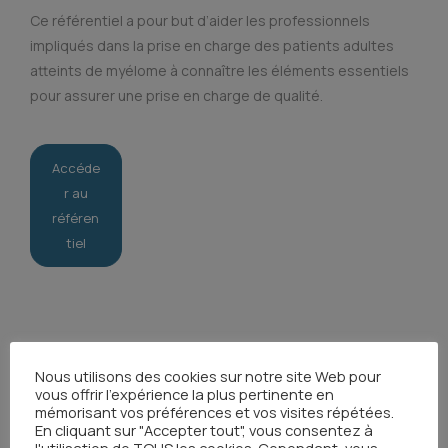
Ce référentiel a pour but d’aider les professionnels
impliqués dans la prise en charge des patients adultes
atteints de myélome à connaître les éléments essentiels
pour assurer une prise en charge de qualité.
Accéde
r au
référen
tiel
Nous utilisons des cookies sur notre site Web pour
vous offrir l'expérience la plus pertinente en
mémorisant vos préférences et vos visites répétées.
En cliquant sur "Accepter tout", vous consentez à
Toutes les actualités
l'utilisation de TOUS les cookies. Cependant, vous