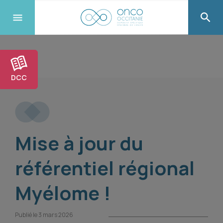
DCC
Mise à jour du
référentiel régional
Myélome !
Publié le 3 mars 2026