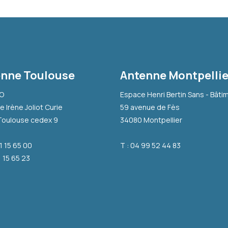
nne Toulouse
Antenne Montpellie
-O
Espace Henri Bertin Sans - Bâti
e Irène Joliot Curie
59 avenue de Fès
Toulouse cedex 9
34080 Montpellier
31 15 65 00
T : 04 99 52 44 83
1 15 65 23