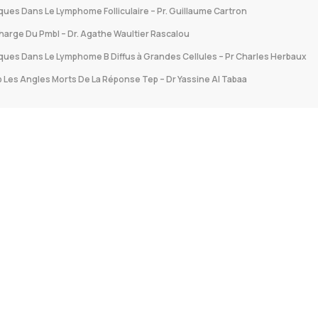
iques Dans Le Lymphome Folliculaire – Pr. Guillaume Cartron
arge Du Pmbl – Dr. Agathe Waultier Rascalou
fiques Dans Le Lymphome B Diffus à Grandes Cellules – Pr Charles Herbaux
p Les Angles Morts De La Réponse Tep – Dr Yassine Al Tabaa