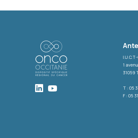
Ante
I.U.C.T
1 avenu
31059 
T : 05 
F : 05 3