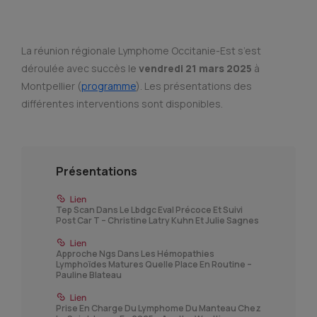
La réunion régionale Lymphome Occitanie-Est s’est
déroulée avec succès le
vendredi 21 mars 2025
à
Montpellier (
programme
). Les présentations des
différentes interventions sont disponibles.
Présentations
Tep Scan Dans Le Lbdgc Eval Précoce Et Suivi
Post Car T – Christine Latry Kuhn Et Julie Sagnes
Approche Ngs Dans Les Hémopathies
Lymphoïdes Matures Quelle Place En Routine –
Pauline Blateau
Prise En Charge Du Lymphome Du Manteau Chez