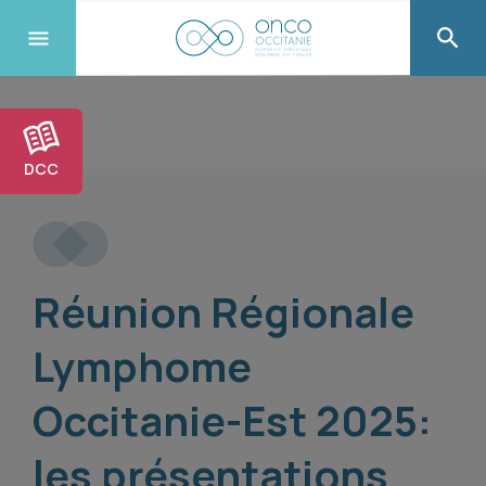
DCC
Réunion Régionale
Lymphome
Occitanie-Est 2025:
les présentations