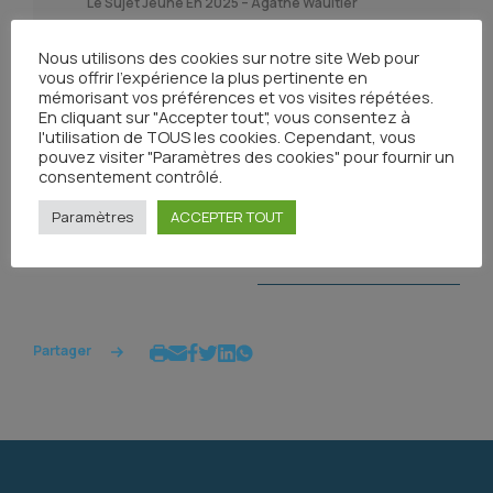
Le Sujet Jeune En 2025 – Agathe Waultier
Prise En Charge Du Lymphome à Cellules Du
Nous utilisons des cookies sur notre site Web pour
Manteau En 1ère Ligne Sujet âgé – Charles
vous offrir l'expérience la plus pertinente en
Herbaux
mémorisant vos préférences et vos visites répétées.
En cliquant sur "Accepter tout", vous consentez à
l'utilisation de TOUS les cookies. Cependant, vous
pouvez visiter "Paramètres des cookies" pour fournir un
consentement contrôlé.
Paramètres
ACCEPTER TOUT
Toutes les actualités
Partager