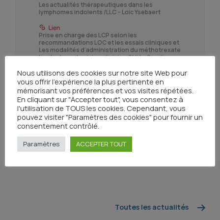
Les actualités thérapeutiques dans les
lymphomes indolents /LLC – Loic Ysebaert
Prise en charge des LCP selon les
recommandations LOC et les essais cliniques et
Les modalités d’administration du méthotrexate
haute dose : La vision clinicien CHU – Caroline
PROTIN
Nous utilisons des cookies sur notre site Web pour
vous offrir l'expérience la plus pertinente en
Modalités Métho La Vision Pharmacien Chu –
mémorisant vos préférences et vos visites répétées.
Florent Puisset
En cliquant sur "Accepter tout", vous consentez à
l'utilisation de TOUS les cookies. Cependant, vous
pouvez visiter "Paramètres des cookies" pour fournir un
Les modalités d’administration du méthotrexate
consentement contrôlé.
haute dose : vision clinicien CHG rodez – Houari
BENHAMAMA
Paramètres
ACCEPTER TOUT
Toutes les actualités