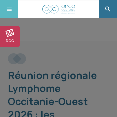
DCC
Réunion régionale
Lymphome
Occitanie-Ouest
2026 : les