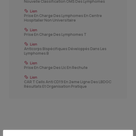
Nouvelle Classification OMS Des Lymphomes
Prise En Charge Des Lymphomes En Centre
Hospitalier Non Universitaire
Prise En Charge Des Lymphomes T
Anticorps Bispécifiques Développés Dans Les
Lymphomes B
Prise En Charge Des Llc En Rechute
CAR T Cells Anti CD19 En 2eme Ligne Des LBDGC
Résultats Et Organisation Pratique
AVEC LE SOUTIEN DE NOS