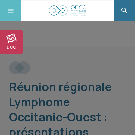
DCC
Réunion régionale
Lymphome
Occitanie-Ouest :
présentations