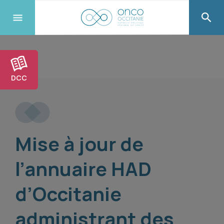
DCC
Mise à jour de
l’annuaire HAD
d’Occitanie
administrant des