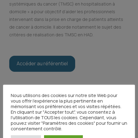
systémiques du cancer (TMSC) en hospitalisation à
domicile » a pour objectif d’aider les professionnels
intervenant dans la prise en charge de patients atteints
de cancer à domicile. Il aborde notamment le sujet des
critères de réalisation des TMSC en HAD.
Accéder au référentiel
Toutes les actualités
Nous utilisons des cookies sur notre site Web pour
vous offrir l'expérience la plus pertinente en
mémorisant vos préférences et vos visites répétées.
En cliquant sur "Accepter tout", vous consentez à
l'utilisation de TOUS les cookies. Cependant, vous
Partager
pouvez visiter "Paramètres des cookies" pour fournir un
consentement contrôlé.