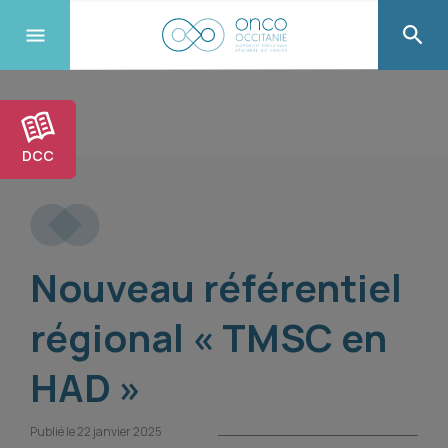
DCC
Nouveau référentiel
régional « TMSC en
HAD »
Publié le 22 janvier 2025