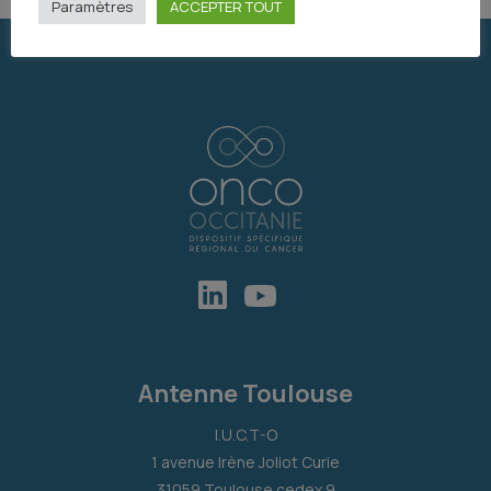
Paramètres
ACCEPTER TOUT
Antenne Toulouse
I.U.C.T-O
1 avenue Irène Joliot Curie
31059 Toulouse cedex 9