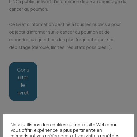
L’INCa publie un livret d’information dédié au dépistage du
cancer du poumon.
Ce livret d’information destiné à tous les publics a pour
objectif d’informer sur le cancer du poumon et de
répondre aux questions les plus fréquentes sur son
dépistage (déroulé, limites, résultats possibles…).
Cons
ulter
le
livret
Nous utilisons des cookies sur notre site Web pour
vous offrir l'expérience la plus pertinente en
mémorisant vos préférences et vos visites répétées.