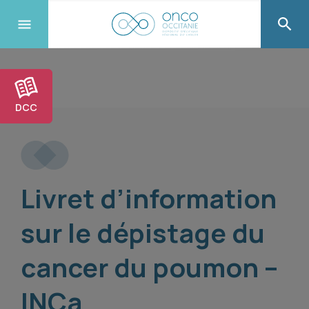
DCC
Livret d’information
sur le dépistage du
cancer du poumon –
INCa