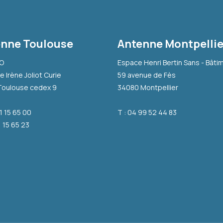
nne Toulouse
Antenne Montpellie
-O
Espace Henri Bertin Sans - Bâti
e Irène Joliot Curie
59 avenue de Fès
Toulouse cedex 9
34080 Montpellier
31 15 65 00
T : 04 99 52 44 83
1 15 65 23