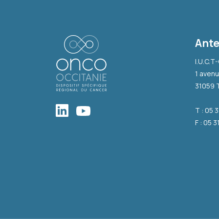
Ante
I.U.C.T
1 avenu
31059 
T : 05 
F : 05 3