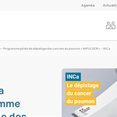
Agenda
Actuali
que – Programme pilote de dépistage des cancers du poumon « IMPULSION » – INCa
a
amme
ge des